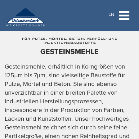
Toggle
EN
navigat
FÜR PUTZE, MÖRTEL, BETON, VERFÜLL- UND
INJEKTIONSBAUSTOFFE
GESTEINSMEHLE
Gesteinsmehle, erhältlich in Korngrößen von
125µm bis 7µm, sind vielseitige Baustoffe für
Putze, Mörtel und Beton. Sie sind ebenso
unverzichtbar in einer breiten Palette von
industriellen Herstellungsprozessen,
insbesondere in der Produktion von Farben,
Lacken und Kunststoffen. Unser hochwertiges
Gesteinsmehl zeichnet sich durch seine feine
Partikelgröße, einen hohen Reinheitsgrad und